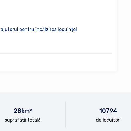
 ajutorul pentru încălzirea locuinței
28
km²
10
794
suprafață totală
de locuitori