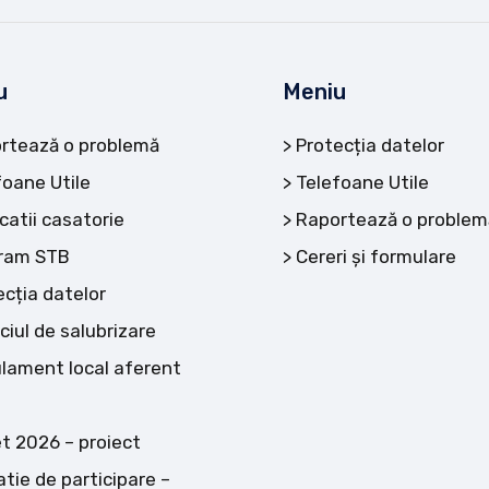
u
Meniu
rtează o problemă
Protecția datelor
foane Utile
Telefoane Utile
catii casatorie
Raportează o problem
ram STB
Cereri și formulare
ecția datelor
ciul de salubrizare
lament local aferent
t 2026 – proiect
atie de participare –