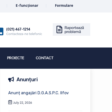
E-funcționar
Formulare
Raportează
(021) 467-1214
problemă
Contacteza-ne telefonic
PROIECTE
CONTACT
Anunțuri
Anunț angajări D.G.A.S.P.C. Ilfov
July 22, 2026