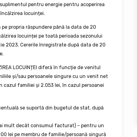
e suplimentul pentru energie pentru acoperirea
 încălzirea locuinței.
a pe propria răspundere până la data de 20
călzirea locuinței pe toată perioada sezonului
tie 2023. Cererile înregistrate după data de 20
e.
A LOCUINȚEI diferă în funcție de venitul
miliile și/sau persoanele singure cu un venit net
 cazul familiei și 2.053 lei, în cazul persoanei
ntuală se suportă din bugetul de stat, după
ai mult decât consumul facturat) – pentru un
i 200 lei pe membru de familie/persoană singură