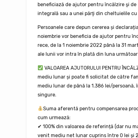
beneficiază de ajutor pentru încălzire şi d
integrală sau a unei părţi din cheltuielile cu
Persoanele care depun cererea și declarați
noiembrie vor beneficia de ajutor pentru în
rece, de la 1 noiembrie 2022 până la 31 mar
ale lunii vor intra în plată din luna următoar
VALOAREA AJUTORULUI PENTRU ÎNCĂLZIRE
mediu lunar și poate fi solicitat de către fa
mediu lunar de până la 1.386 lei/persoană, în
singure.
Suma aferentă pentru compensarea proce
cum urmează:
✔ 100% din valoarea de referință (dar nu m
venit mediu net lunar cuprins între 0 lei ș