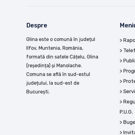
Despre
Meni
Glina este o comună în județul
Rapo
Ilfov, Muntenia, România,
Tele
formată din satele Cățelu, Glina
Publi
(reședința) și Manolache.
Prog
Comuna se află în sud-estul
Prot
județului, la sud-est de
Servi
București.
Regu
P.U.G.
Buge
Invit