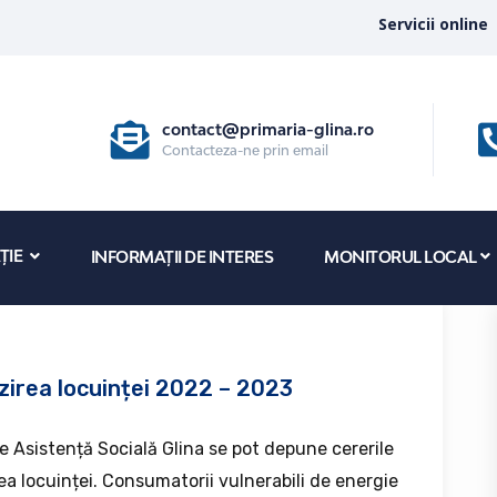
Servicii online
contact@primaria-glina.ro
Contacteza-ne prin email
ȚIE
INFORMAȚII DE INTERES
MONITORUL LOCAL
zirea locuinței 2022 – 2023
e Asistență Socială Glina se pot depune cererile
ea locuinței. Consumatorii vulnerabili de energie