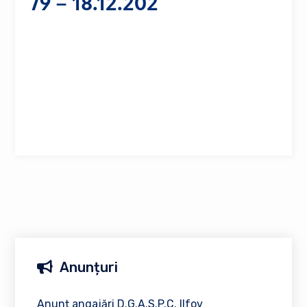
79 – 18.12.202
Anunțuri
Anunț angajări D.G.A.S.P.C. Ilfov