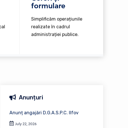
formulare
Simplificăm operațiunile
cal
realizate în cadrul
administrației publice.
Anunțuri
Anunț angajări D.G.A.S.P.C. Ilfov
July 22, 2026