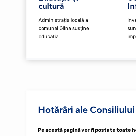
cultură
In
Administrația locală a
Inve
comunei Glina susține
sun
educația.
imp
Hotărâri ale Consiliului
Pe acestă pagină vor fi postate toate ho