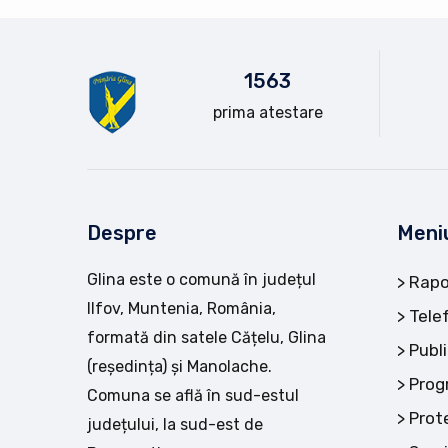
15
63
prima atestare
Despre
Meni
Glina este o comună în județul
Rapo
Ilfov, Muntenia, România,
Tele
formată din satele Cățelu, Glina
Publi
(reședința) și Manolache.
Prog
Comuna se află în sud-estul
Prot
județului, la sud-est de