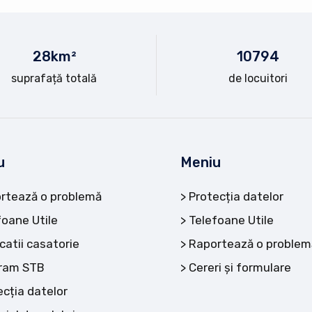
28
km²
10
794
suprafață totală
de locuitori
u
Meniu
rtează o problemă
Protecția datelor
foane Utile
Telefoane Utile
catii casatorie
Raportează o problem
ram STB
Cereri și formulare
ecția datelor