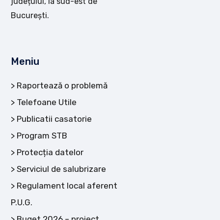
județului, la sud-est de
București.
Meniu
Raportează o problemă
Telefoane Utile
Publicatii casatorie
Program STB
Protecția datelor
Serviciul de salubrizare
Regulament local aferent
P.U.G.
Buget 2026 – proiect