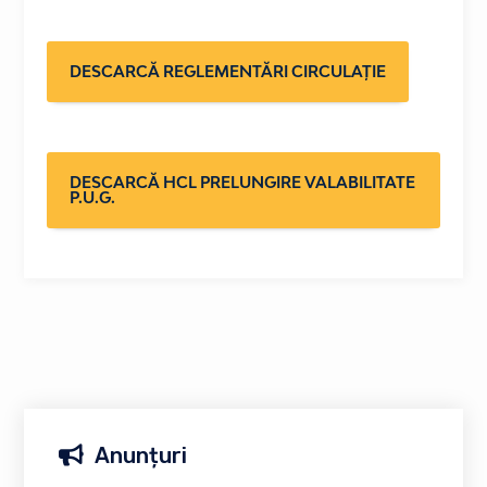
DESCARCĂ REGLEMENTĂRI CIRCULAȚIE
DESCARCĂ HCL PRELUNGIRE VALABILITATE
P.U.G.
Anunțuri