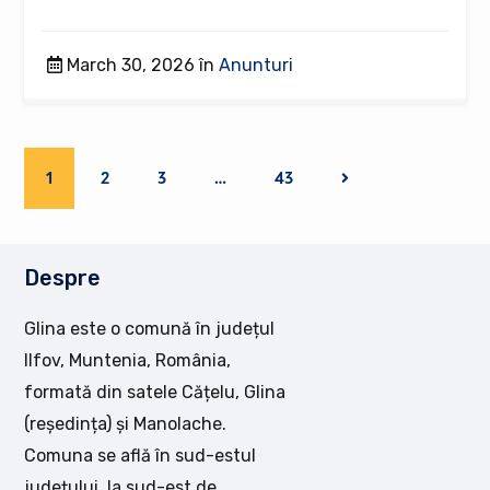
March 30, 2026 în
Anunturi
1
2
3
…
43
Despre
Glina este o comună în județul
Ilfov, Muntenia, România,
formată din satele Cățelu, Glina
(reședința) și Manolache.
Comuna se află în sud-estul
județului, la sud-est de