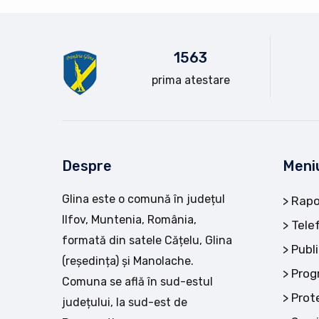
15
63
prima atestare
Despre
Meni
Glina este o comună în județul
Rapo
Ilfov, Muntenia, România,
Tele
formată din satele Cățelu, Glina
Publi
(reședința) și Manolache.
Prog
Comuna se află în sud-estul
Prot
județului, la sud-est de