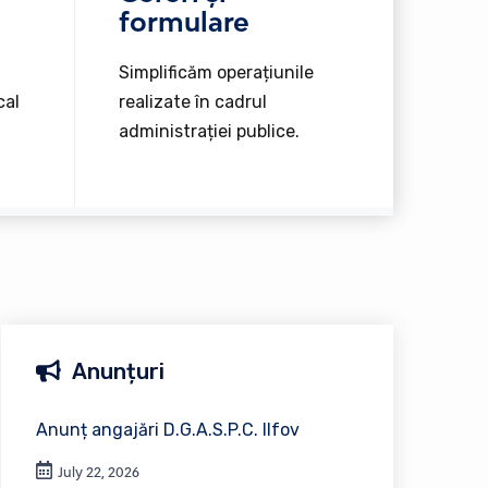
formulare
Simplificăm operațiunile
cal
realizate în cadrul
administrației publice.
Anunțuri
Anunț angajări D.G.A.S.P.C. Ilfov
July 22, 2026