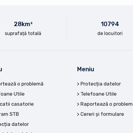
28
km²
10
794
suprafață totală
de locuitori
u
Meniu
rtează o problemă
Protecția datelor
foane Utile
Telefoane Utile
catii casatorie
Raportează o problem
ram STB
Cereri și formulare
ecția datelor