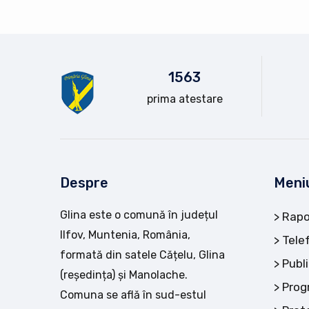
15
63
prima atestare
Despre
Meni
Glina este o comună în județul
Rapo
Ilfov, Muntenia, România,
Tele
formată din satele Cățelu, Glina
Publi
(reședința) și Manolache.
Prog
Comuna se află în sud-estul