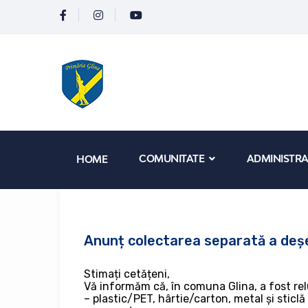
COMUNITATE
ADMINISTRA
HOME
Anunț colectarea separată a deșeu
Stimați cetățeni,
Vă informăm că, în comuna Glina, a fost rel
– plastic/PET, hârtie/carton, metal și stic