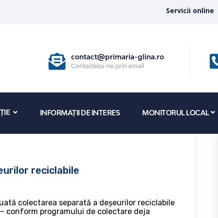
Servicii online
contact@primaria-glina.ro
Contacteza-ne prin email
ȚIE
INFORMAȚII DE INTERES
MONITORUL LOCAL
rilor reciclabile
uată colectarea separată a deșeurilor reciclabile
lă – conform programului de colectare deja