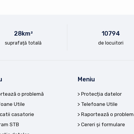
28
km²
10
794
suprafață totală
de locuitori
u
Meniu
rtează o problemă
Protecția datelor
foane Utile
Telefoane Utile
catii casatorie
Raportează o problem
ram STB
Cereri și formulare