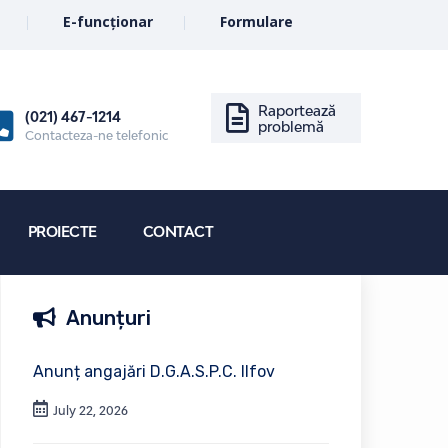
E-funcționar
Formulare
Raportează
(021) 467-1214
problemă
Contacteza-ne telefonic
PROIECTE
CONTACT
Anunțuri
Anunț angajări D.G.A.S.P.C. Ilfov
July 22, 2026