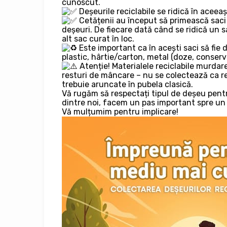
cunoscut.
Deșeurile reciclabile se ridică în aceea
Cetățenii au început să primească saci 
deșeuri. De fiecare dată când se ridică un s
alt sac curat în loc.
Este important ca în acești saci să fie 
plastic, hârtie/carton, metal (doze, conserve
Atenție! Materialele reciclabile murdar
resturi de mâncare – nu se colectează ca re
trebuie aruncate în pubela clasică.
Vă rugăm să respectați tipul de deșeu pentr
dintre noi, facem un pas important spre un
Vă mulțumim pentru implicare!