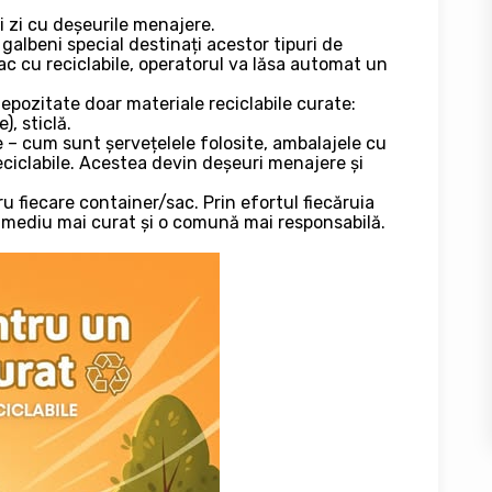
și zi cu deșeurile menajere.
galbeni special destinați acestor tipuri de
ac cu reciclabile, operatorul va lăsa automat un
depozitate doar materiale reciclabile curate:
), sticlă.
e – cum sunt șervețelele folosite, ambalajele cu
ciclabile. Acestea devin deșeuri menajere și
u fiecare container/sac. Prin efortul fiecăruia
 mediu mai curat și o comună mai responsabilă.