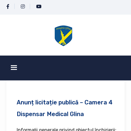
Anunț licitație publică – Camera 4
Dispensar Medical Glina
Informaţii generale privind obiectul închirierii: