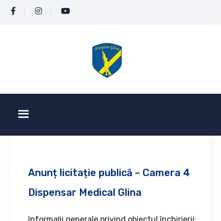
Anunț licitație publică – Camera 4
Dispensar Medical Glina
Informaţii generale privind obiectul închirierii: