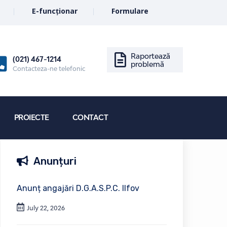
E-funcționar
Formulare
Raportează
(021) 467-1214
problemă
Contacteza-ne telefonic
PROIECTE
CONTACT
Anunțuri
Anunț angajări D.G.A.S.P.C. Ilfov
July 22, 2026