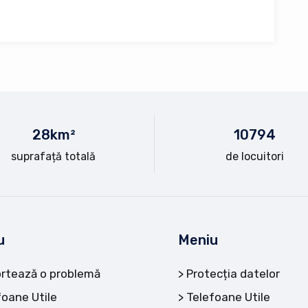
28
km²
10
794
suprafață totală
de locuitori
u
Meniu
rtează o problemă
Protecția datelor
foane Utile
Telefoane Utile