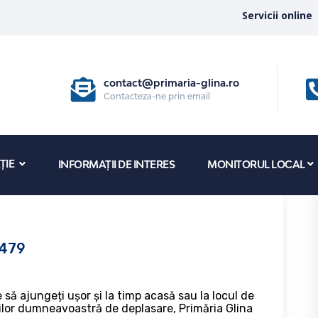
Servicii online
contact@primaria-glina.ro
Contacteza-ne prin email
ȚIE
INFORMAȚII DE INTERES
MONITORUL LOCAL
 479
 să ajungeți ușor și la timp acasă sau la locul de
lor dumneavoastră de deplasare, Primăria Glina