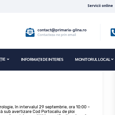
Servicii online
contact@primaria-glina.ro
Contacteza-ne prin email
ȚIE
INFORMAȚII DE INTERES
MONITORUL LOCAL
u
logie, în intervalul 29 septembrie, ora 10:00 –
flă sub avertizare Cod Portocaliu de ploi