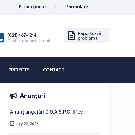
E-funcționar
Formulare
Raportează
(021) 467-1214
problemă
Contacteza-ne telefonic
PROIECTE
CONTACT
Anunțuri
Anunț angajări D.G.A.S.P.C. Ilfov
July 22, 2026