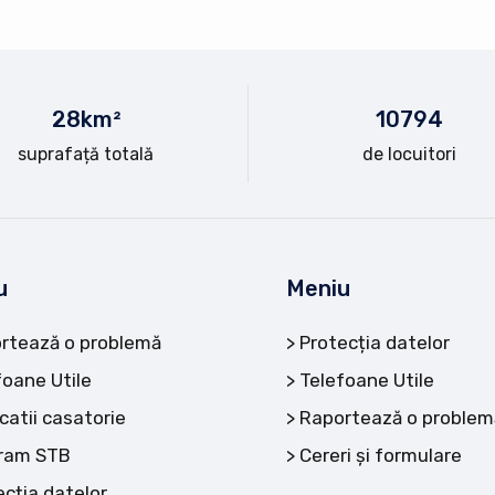
28
km²
10
794
suprafață totală
de locuitori
u
Meniu
rtează o problemă
Protecția datelor
foane Utile
Telefoane Utile
catii casatorie
Raportează o problem
ram STB
Cereri și formulare
ecția datelor