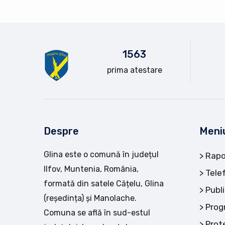
15
63
prima atestare
Despre
Meni
Glina este o comună în județul
Rapo
Ilfov, Muntenia, România,
Tele
formată din satele Cățelu, Glina
Publi
(reședința) și Manolache.
Prog
Comuna se află în sud-estul
Prot