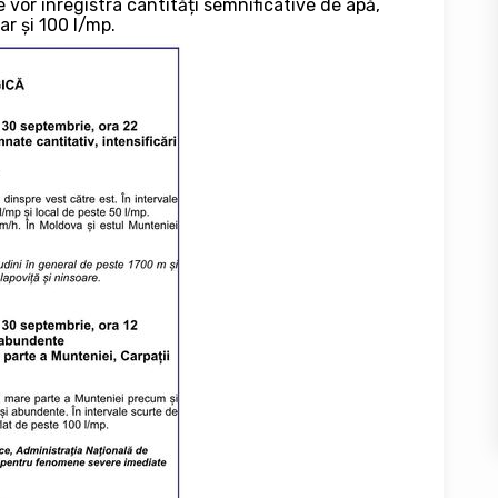
e vor înregistra cantități semnificative de apă,
ar și 100 l/mp.