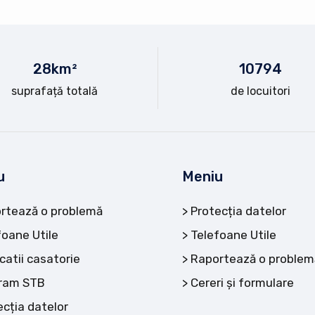
28
km²
10
794
suprafață totală
de locuitori
u
Meniu
rtează o problemă
Protecția datelor
foane Utile
Telefoane Utile
catii casatorie
Raportează o problem
ram STB
Cereri și formulare
ecția datelor