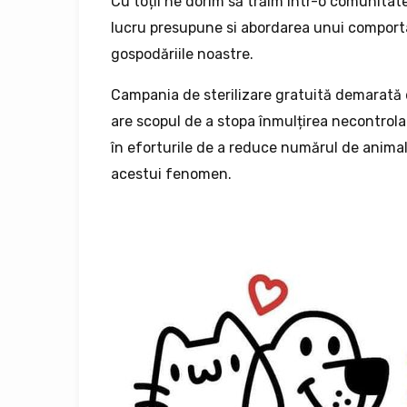
Cu toții ne dorim să trăim într-o comunitate 
lucru presupune si abordarea unui comport
gospodăriile noastre.
Campania de sterilizare gratuită demarată d
are scopul de a stopa înmulțirea necontrolat
în eforturile de a reduce numărul de anima
acestui fenomen.