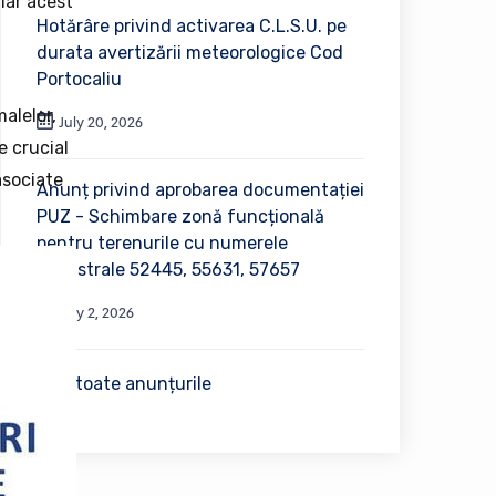
 iar acest
Hotărâre privind activarea C.L.S.U. pe
durata avertizării meteorologice Cod
Portocaliu
alelor,
July 20, 2026
e crucial
asociate
Anunț privind aprobarea documentației
PUZ - Schimbare zonă funcțională
pentru terenurile cu numerele
cadastrale 52445, 55631, 57657
July 2, 2026
Vezi toate anunțurile