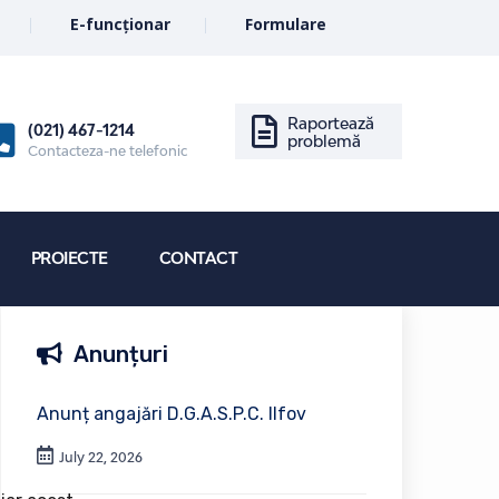
E-funcționar
Formulare
Raportează
(021) 467-1214
problemă
Contacteza-ne telefonic
PROIECTE
CONTACT
Anunțuri
Anunț angajări D.G.A.S.P.C. Ilfov
July 22, 2026