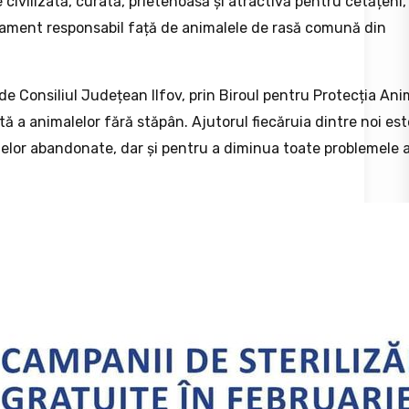
civilizată, curată, prietenoasă și atractivă pentru cetățeni,
ament responsabil față de animalele de rasă comună din
e Consiliul Județean Ilfov, prin Biroul pentru Protecția Anim
ă a animalelor fără stăpân. Ajutorul fiecăruia dintre noi est
lelor abandonate, dar și pentru a diminua toate problemele 