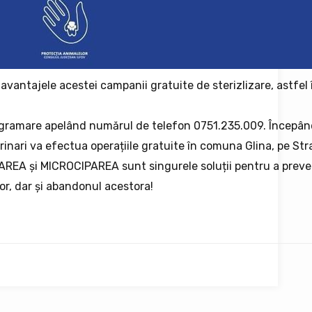
avantajele acestei campanii gratuite de sterizlizare, astfel
programare apelând numărul de telefon 0751.235.009. Începâ
rinari va efectua operațiile gratuite în comuna Glina, pe St
IZAREA și MICROCIPAREA sunt singurele soluții pentru a preve
ilor, dar și abandonul acestora!