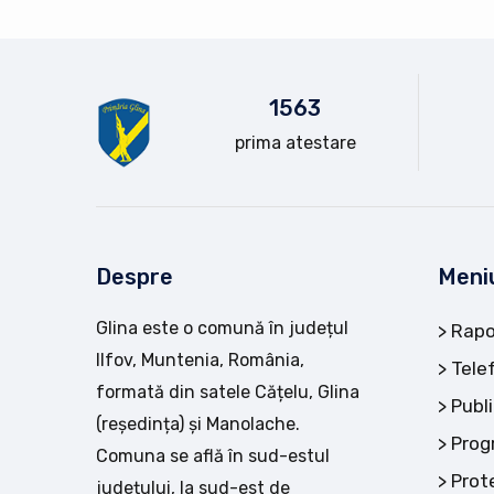
15
63
prima atestare
Despre
Meni
Glina este o comună în județul
Rapo
Ilfov, Muntenia, România,
Tele
formată din satele Cățelu, Glina
Publi
(reședința) și Manolache.
Prog
Comuna se află în sud-estul
Prot
județului, la sud-est de