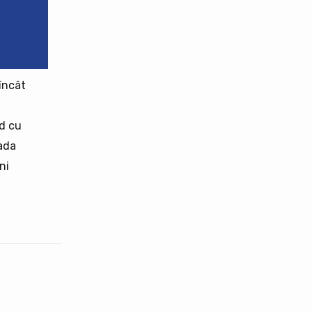
 încât
nd cu
rada
ni