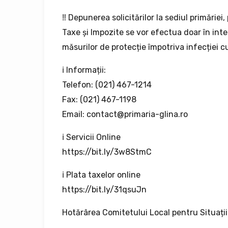
‼ Depunerea solicitărilor la sediul primăriei,
Taxe și Impozite se vor efectua doar în inte
măsurilor de protecție împotriva infecției c
ℹ Informații:
Telefon: (021) 467-1214
Fax: (021) 467-1198
Email: contact@primaria-glina.ro
ℹ Servicii Online
https://bit.ly/3w8StmC
ℹ Plata taxelor online
https://bit.ly/31qsuJn
Hotărârea Comitetului Local pentru Situați