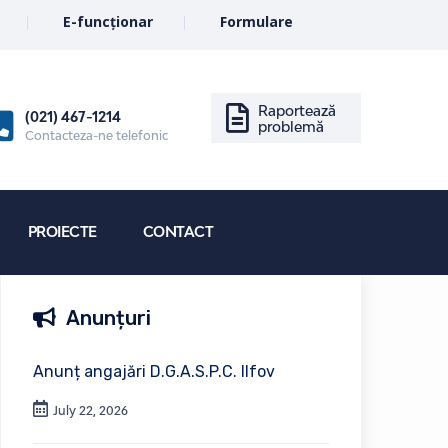
E-funcționar
Formulare
Raportează
(021) 467-1214
problemă
Contacteza-ne telefonic
PROIECTE
CONTACT
Anunțuri
Anunț angajări D.G.A.S.P.C. Ilfov
July 22, 2026