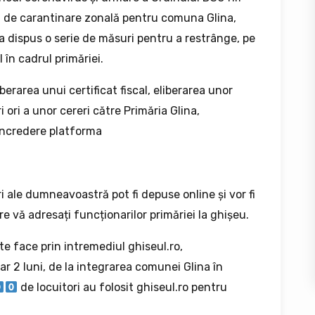
i de carantinare zonală pentru comuna Glina,
a dispus o serie de măsuri pentru a restrânge, pe
 în cadrul primăriei.
erarea unui certificat fiscal, eliberarea unor
 ori a unor cereri către Primăria Glina,
 încredere platforma
ri ale dumneavoastră pot fi depuse online și vor fi
re vă adresați funcționarilor primăriei la ghișeu.
ate face prin intremediul ghiseul.ro,
r 2 luni, de la integrarea comunei Glina în
de locuitori au folosit ghiseul.ro pentru