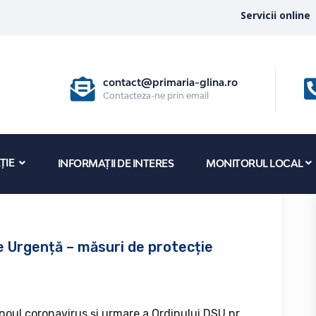
Servicii online
contact@primaria-glina.ro
Contacteza-ne prin email
ȚIE
INFORMAȚII DE INTERES
MONITORUL LOCAL
e Urgență – măsuri de protecție
 noul coronavirus și urmare a Ordinului DSU nr.