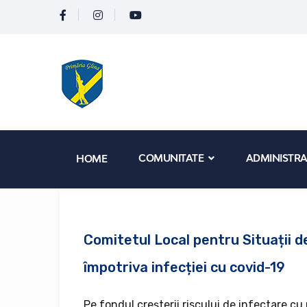
COMUNITATE
ADMINISTRA
HOME
Comitetul Local pentru Situații d
împotriva infecției cu covid-19
Pe fondul creșterii riscului de infectare cu