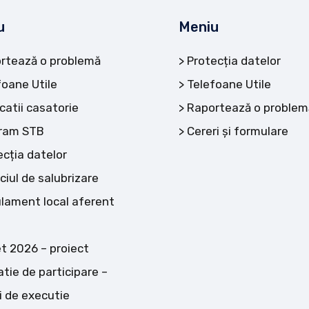
u
Meniu
rtează o problemă
Protecția datelor
foane Utile
Telefoane Utile
catii casatorie
Raportează o problem
ram STB
Cereri și formulare
ecția datelor
ciul de salubrizare
lament local aferent
t 2026 – proiect
atie de participare –
i de executie