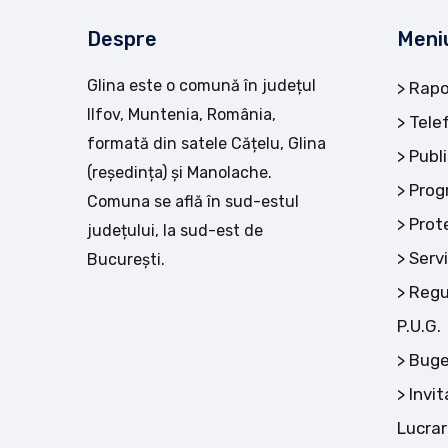
Despre
Meni
Glina este o comună în județul
Rapo
Ilfov, Muntenia, România,
Tele
formată din satele Cățelu, Glina
Publi
(reședința) și Manolache.
Prog
Comuna se află în sud-estul
Prot
județului, la sud-est de
Servi
București.
Regu
P.U.G.
Buge
Invit
Lucrar