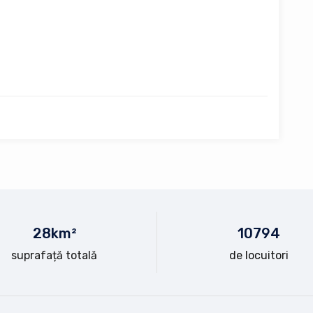
28
km²
10
794
suprafață totală
de locuitori