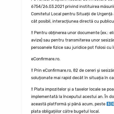
6754/26.03.2021 privind instituirea măsuri
Comitetul Local pentru Situații de Urgență 
cât posibil, interacțiunea directă cu publicul
‼ Pentru obținerea unor documente (ex.: elib
avize) sau pentru transmiterea unor sesizări
persoanele fizice sau juridice pot folosi cu
eConfirmare.ro.
‼ Prin eConfirmare.ro, 82 de cereri și sesiză
soluționate mai rapid decât în situația în ca
‼ Plata impozitelor și a taxelor locale se po
implementată la începutul acestui an. În doa
această platformă și până acum, peste
plata obligațiilor către bugetul local.