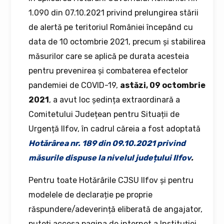
1.090 din 07.10.2021 privind prelungirea stării
de alertă pe teritoriul României începând cu
data de 10 octombrie 2021, precum și stabilirea
măsurilor care se aplică pe durata acesteia
pentru prevenirea și combaterea efectelor
pandemiei de COVID-19,
astăzi, 09 octombrie
2021
, a avut loc ședința extraordinară a
Comitetului Județean pentru Situații de
Urgență Ilfov, în cadrul căreia a fost adoptată
Hotărârea nr. 189 din 09.10.2021
privind
măsurile dispuse la nivelul județului Ilfov
.
Pentru toate Hotărârile CJSU Ilfov și pentru
modelele de declarație pe proprie
răspundere/adeverință eliberată de angajator,
puteți accesa pagina de internet a Instituției