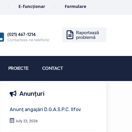
E-funcționar
Formulare
Raportează
(021) 467-1214
problemă
Contacteza-ne telefonic
PROIECTE
CONTACT
Anunțuri
Anunț angajări D.G.A.S.P.C. Ilfov
July 22, 2026