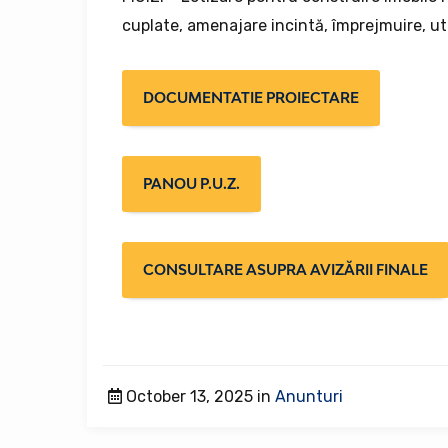
cuplate, amenajare incintă, împrejmuire, util
DOCUMENTATIE PROIECTARE
PANOU P.U.Z.
CONSULTARE ASUPRA AVIZĂRII FINALE
October 13, 2025 in
Anunturi