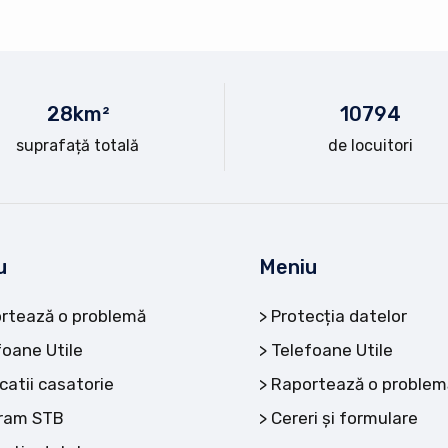
28
km²
10
794
suprafață totală
de locuitori
u
Meniu
rtează o problemă
Protecția datelor
foane Utile
Telefoane Utile
catii casatorie
Raportează o problem
ram STB
Cereri și formulare