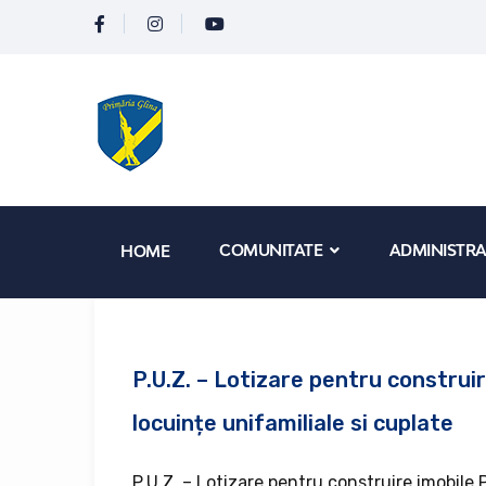
COMUNITATE
ADMINISTRA
HOME
P.U.Z. – Lotizare pentru construi
locuințe unifamiliale si cuplate
P.U.Z. – Lotizare pentru construire imobile