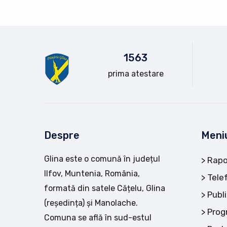
15
63
prima atestare
Despre
Meni
Glina este o comună în județul
Rapo
Ilfov, Muntenia, România,
Tele
formată din satele Cățelu, Glina
Publi
(reședința) și Manolache.
Prog
Comuna se află în sud-estul