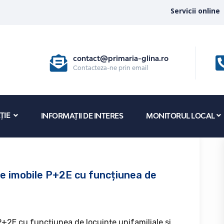
Servicii online
contact@primaria-glina.ro
Contacteza-ne prin email
ȚIE
INFORMAȚII DE INTERES
MONITORUL LOCAL
re imobile P+2E cu funcțiunea de
 P+2E cu funcțiunea de locuințe unifamiliale si