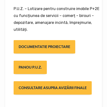
P.U.Z. – Lotizare pentru construire imobile P+2E
cu funcțiunea de servicii – comerț – birouri –
depozitare, amenajare incintă, împrejmurie,
utilități.
DOCUMENTATIE PROIECTARE
PANOU P.U.Z.
CONSULTARE ASUPRA AVIZĂRII FINALE