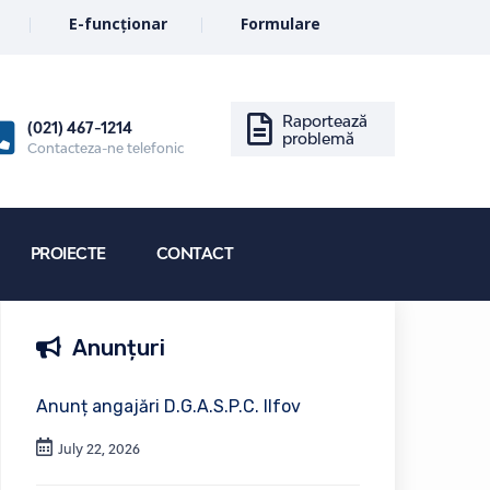
E-funcționar
Formulare
Raportează
(021) 467-1214
problemă
Contacteza-ne telefonic
PROIECTE
CONTACT
Anunțuri
Anunț angajări D.G.A.S.P.C. Ilfov
July 22, 2026