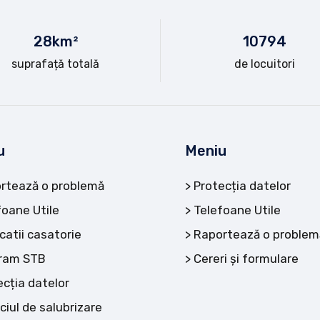
28
km²
10
794
suprafață totală
de locuitori
u
Meniu
rtează o problemă
Protecția datelor
foane Utile
Telefoane Utile
catii casatorie
Raportează o problem
ram STB
Cereri și formulare
ecția datelor
ciul de salubrizare