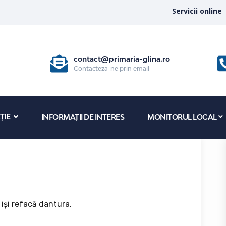
Servicii online
contact@primaria-glina.ro
Contacteza-ne prin email
ȚIE
INFORMAȚII DE INTERES
MONITORUL LOCAL
 iși refacă dantura.