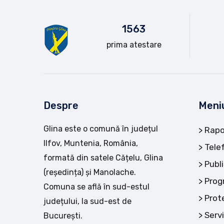
15
63
prima atestare
Despre
Meni
Glina este o comună în județul
Rapo
Ilfov, Muntenia, România,
Tele
formată din satele Cățelu, Glina
Publi
(reședința) și Manolache.
Prog
Comuna se află în sud-estul
Prot
județului, la sud-est de
Servi
București.