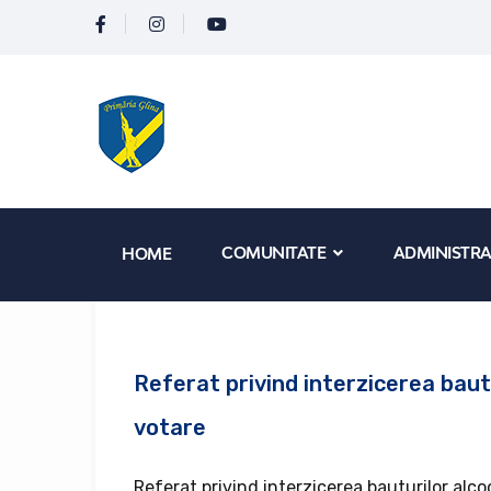
COMUNITATE
ADMINISTRA
HOME
Referat privind interzicerea bautur
votare
Referat privind interzicerea bauturilor alcool