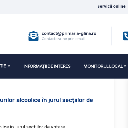
Servicii online
contact@primaria-glina.ro
Contacteza-ne prin email
ȚIE
INFORMAȚII DE INTERES
MONITORUL LOCAL
ilor alcoolice în jurul secțiilor de
ice în jurul secțiilor de votare.