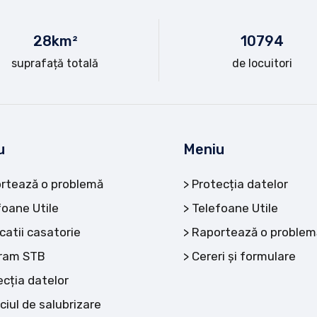
28
km²
10
794
suprafață totală
de locuitori
u
Meniu
rtează o problemă
Protecția datelor
foane Utile
Telefoane Utile
catii casatorie
Raportează o problem
ram STB
Cereri și formulare
ecția datelor
ciul de salubrizare