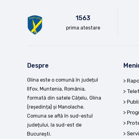
15
63
prima atestare
Despre
Meni
Glina este o comună în județul
Rapo
Ilfov, Muntenia, România,
Tele
formată din satele Cățelu, Glina
Publi
(reședința) și Manolache.
Prog
Comuna se află în sud-estul
Prot
județului, la sud-est de
Servi
București.