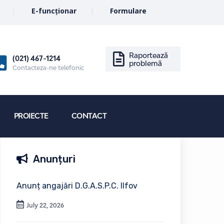
E-funcționar
Formulare
Raportează
(021) 467-1214
problemă
Contacteza-ne telefonic
PROIECTE
CONTACT
Anunțuri
Anunț angajări D.G.A.S.P.C. Ilfov
July 22, 2026