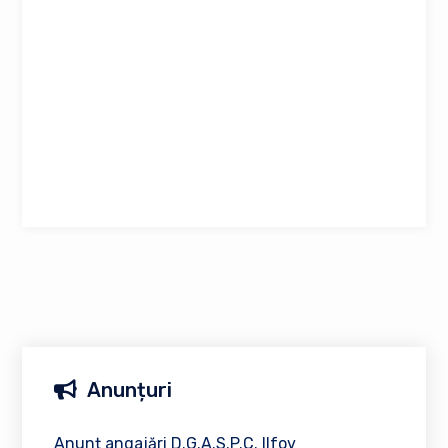
Anunțuri
Anunț angajări D.G.A.S.P.C. Ilfov