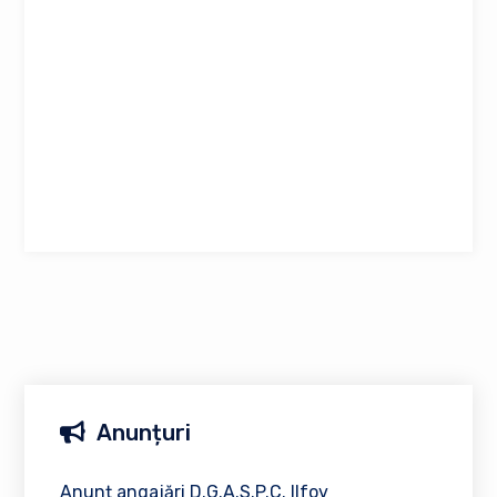
Anunțuri
Anunț angajări D.G.A.S.P.C. Ilfov