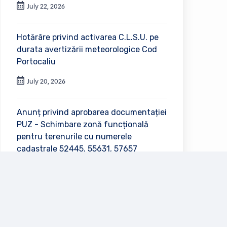
July 22, 2026
Hotărâre privind activarea C.L.S.U. pe
durata avertizării meteorologice Cod
Portocaliu
July 20, 2026
Anunț privind aprobarea documentației
PUZ - Schimbare zonă funcțională
pentru terenurile cu numerele
cadastrale 52445, 55631, 57657
July 2, 2026
Vezi toate anunțurile