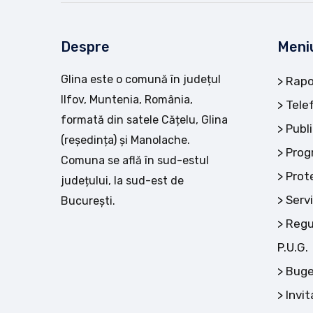
Despre
Meni
Glina este o comună în județul
Rapo
Ilfov, Muntenia, România,
Tele
formată din satele Cățelu, Glina
Publi
(reședința) și Manolache.
Prog
Comuna se află în sud-estul
Prot
județului, la sud-est de
Servi
București.
Regu
P.U.G.
Buge
Invit