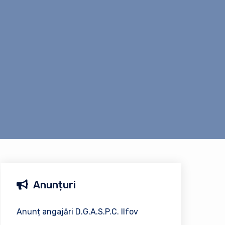
Anunțuri
Anunț angajări D.G.A.S.P.C. Ilfov