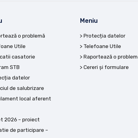
u
Meniu
rtează o problemă
Protecția datelor
foane Utile
Telefoane Utile
catii casatorie
Raportează o problem
ram STB
Cereri și formulare
ecția datelor
ciul de salubrizare
lament local aferent
t 2026 – proiect
atie de participare –