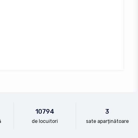
10
794
3
ă
de locuitori
sate aparținătoare