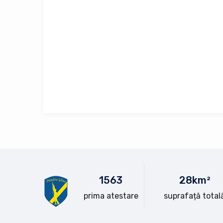
15
63
28
km²
prima atestare
suprafață total