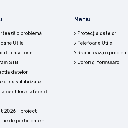
u
Meniu
rtează o problemă
Protecția datelor
foane Utile
Telefoane Utile
catii casatorie
Raportează o problem
ram STB
Cereri și formulare
ecția datelor
ciul de salubrizare
lament local aferent
t 2026 – proiect
atie de participare –