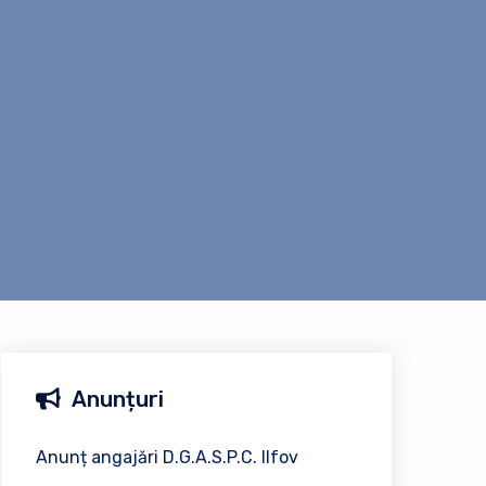
Anunțuri
Anunț angajări D.G.A.S.P.C. Ilfov