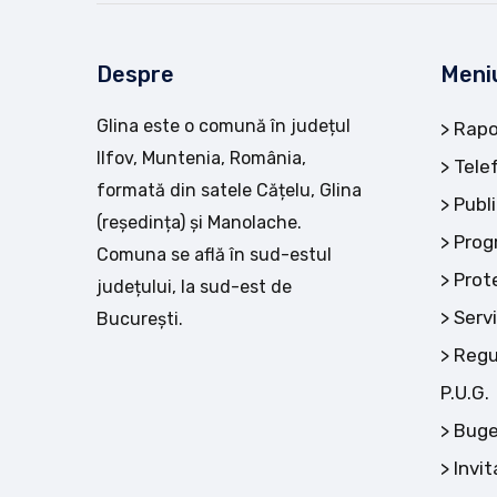
Despre
Meni
Glina este o comună în județul
Rapo
Ilfov, Muntenia, România,
Tele
formată din satele Cățelu, Glina
Publi
(reședința) și Manolache.
Prog
Comuna se află în sud-estul
Prot
județului, la sud-est de
Servi
București.
Regu
P.U.G.
Buge
Invit