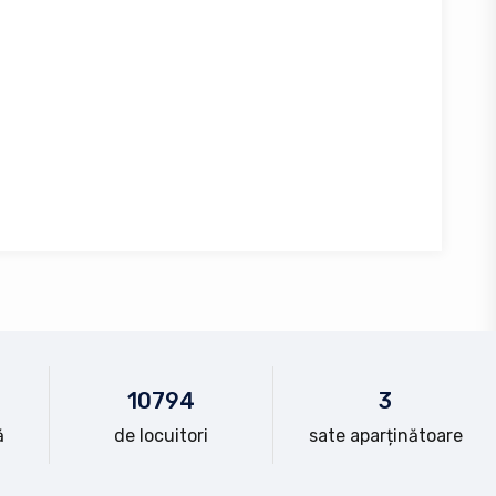
10
794
3
ă
de locuitori
sate aparținătoare