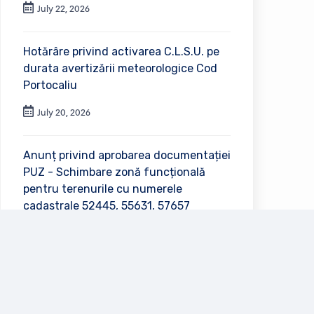
July 22, 2026
Hotărâre privind activarea C.L.S.U. pe
durata avertizării meteorologice Cod
Portocaliu
July 20, 2026
Anunț privind aprobarea documentației
PUZ - Schimbare zonă funcțională
pentru terenurile cu numerele
cadastrale 52445, 55631, 57657
July 2, 2026
Vezi toate anunțurile