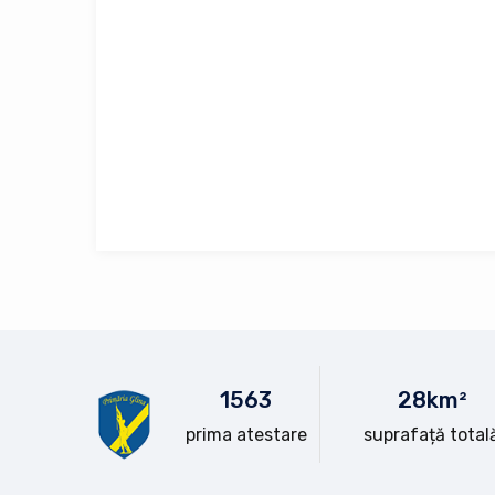
15
63
28
km²
prima atestare
suprafață total