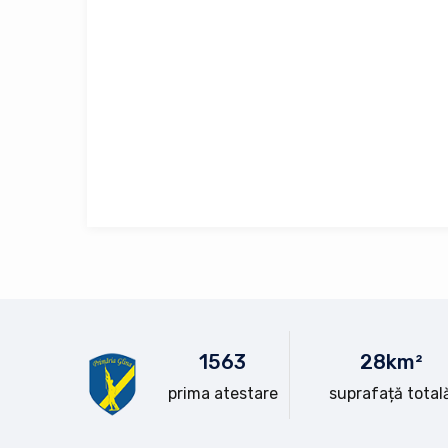
15
63
28
km²
prima atestare
suprafață total