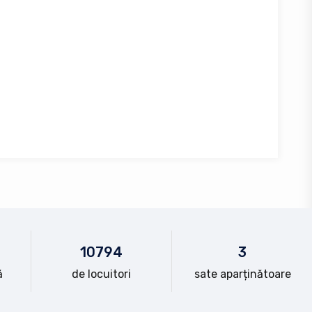
10
794
3
ă
de locuitori
sate aparținătoare