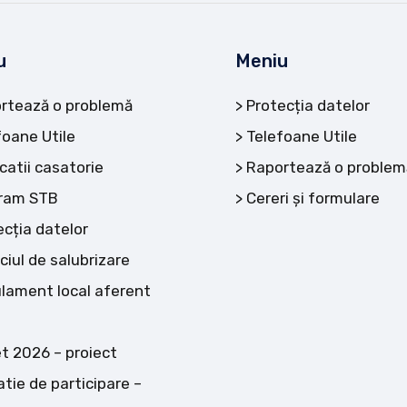
u
Meniu
rtează o problemă
Protecția datelor
foane Utile
Telefoane Utile
catii casatorie
Raportează o problem
ram STB
Cereri și formulare
ecția datelor
ciul de salubrizare
lament local aferent
t 2026 – proiect
atie de participare –