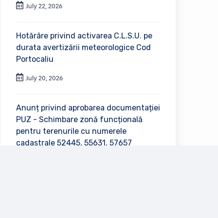
July 22, 2026
Hotărâre privind activarea C.L.S.U. pe
durata avertizării meteorologice Cod
Portocaliu
July 20, 2026
Anunț privind aprobarea documentației
PUZ - Schimbare zonă funcțională
pentru terenurile cu numerele
cadastrale 52445, 55631, 57657
July 2, 2026
Vezi toate anunțurile