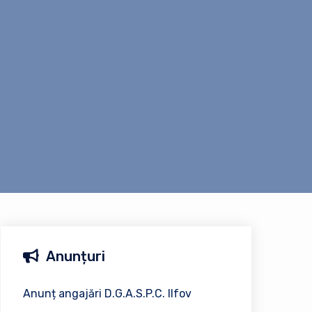
Anunțuri
Anunț angajări D.G.A.S.P.C. Ilfov