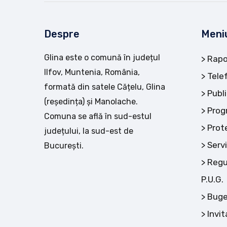
Despre
Meni
Glina este o comună în județul
Rapo
Ilfov, Muntenia, România,
Tele
formată din satele Cățelu, Glina
Publi
(reședința) și Manolache.
Prog
Comuna se află în sud-estul
Prot
județului, la sud-est de
Servi
București.
Regu
P.U.G.
Buge
Invit