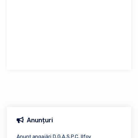
Anunțuri
Anunț angajări D.G.A.S.P.C. Ilfov