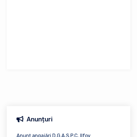
Anunțuri
Anunț angajări D.G.A.S.P.C. Ilfov