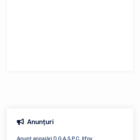
Anunțuri
Anunț angajări D.G.A.S.P.C. Ilfov