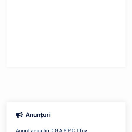
Anunțuri
Anunț angajări D.G.A.S.P.C. Ilfov