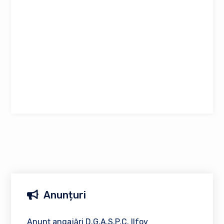
Anunțuri
Anunț angajări D.G.A.S.P.C. Ilfov