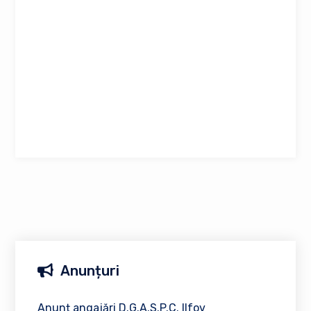
Anunțuri
Anunț angajări D.G.A.S.P.C. Ilfov