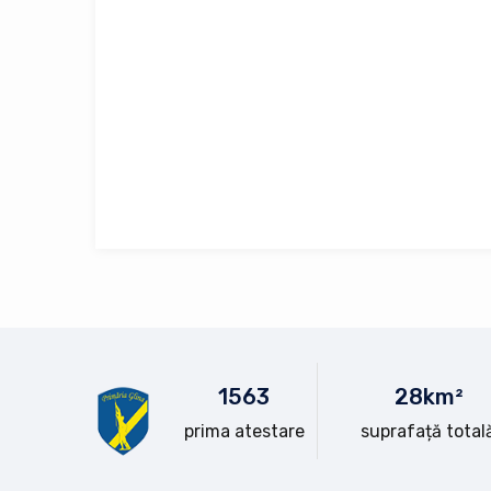
15
63
28
km²
prima atestare
suprafață total