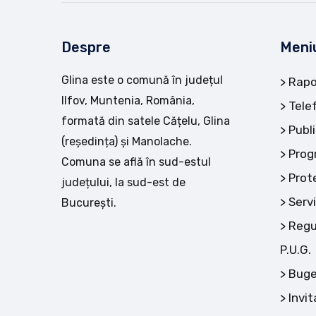
Despre
Meni
Glina este o comună în județul
Rapo
Ilfov, Muntenia, România,
Tele
formată din satele Cățelu, Glina
Publi
(reședința) și Manolache.
Prog
Comuna se află în sud-estul
Prot
județului, la sud-est de
Servi
București.
Regu
P.U.G.
Buge
Invit