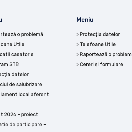
u
Meniu
rtează o problemă
Protecția datelor
foane Utile
Telefoane Utile
catii casatorie
Raportează o problem
ram STB
Cereri și formulare
ecția datelor
ciul de salubrizare
lament local aferent
t 2026 – proiect
atie de participare –