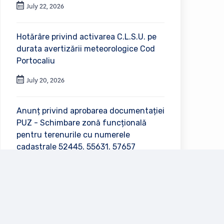
July 22, 2026
Hotărâre privind activarea C.L.S.U. pe
durata avertizării meteorologice Cod
Portocaliu
July 20, 2026
Anunț privind aprobarea documentației
PUZ - Schimbare zonă funcțională
pentru terenurile cu numerele
cadastrale 52445, 55631, 57657
July 2, 2026
Vezi toate anunțurile