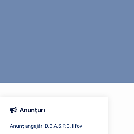
Anunțuri
Anunț angajări D.G.A.S.P.C. Ilfov