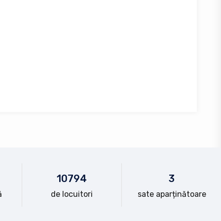
10
794
3
ă
de locuitori
sate aparținătoare