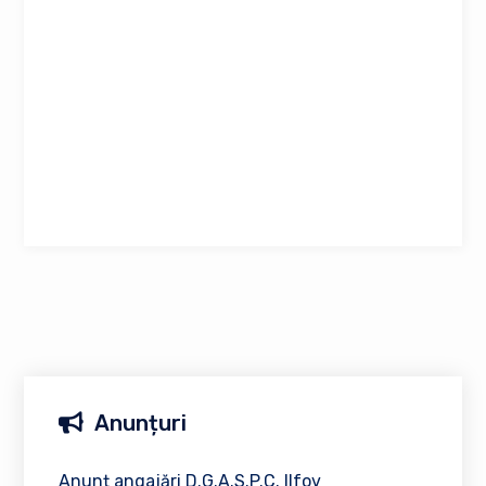
Anunțuri
Anunț angajări D.G.A.S.P.C. Ilfov