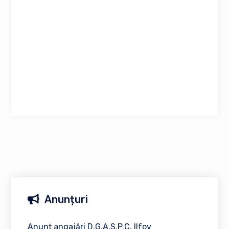
Anunțuri
Anunț angajări D.G.A.S.P.C. Ilfov