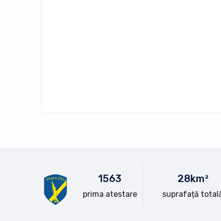
15
63
28
km²
prima atestare
suprafață total