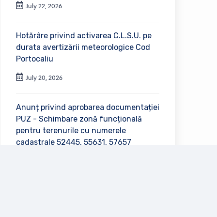
July 22, 2026
Hotărâre privind activarea C.L.S.U. pe
durata avertizării meteorologice Cod
Portocaliu
July 20, 2026
Anunț privind aprobarea documentației
PUZ - Schimbare zonă funcțională
pentru terenurile cu numerele
cadastrale 52445, 55631, 57657
July 2, 2026
Vezi toate anunțurile