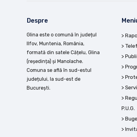
Despre
Meni
Glina este o comună în județul
Rapo
Ilfov, Muntenia, România,
Tele
formată din satele Cățelu, Glina
Publi
(reședința) și Manolache.
Prog
Comuna se află în sud-estul
Prot
județului, la sud-est de
Servi
București.
Regu
P.U.G.
Buge
Invit