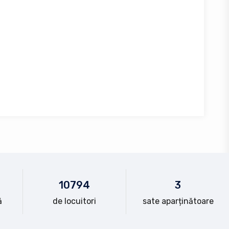
10
794
3
ă
de locuitori
sate aparținătoare