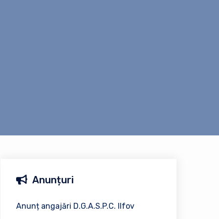
Anunțuri
Anunț angajări D.G.A.S.P.C. Ilfov