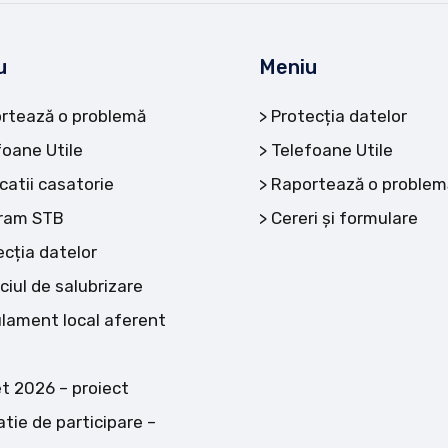
u
Meniu
rtează o problemă
Protecția datelor
foane Utile
Telefoane Utile
catii casatorie
Raportează o problem
ram STB
Cereri și formulare
ecția datelor
ciul de salubrizare
lament local aferent
t 2026 – proiect
atie de participare –