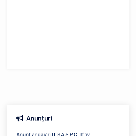
Anunțuri
Anunț angajări D.G.A.S.P.C. Ilfov