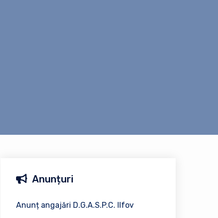
Anunțuri
Anunț angajări D.G.A.S.P.C. Ilfov