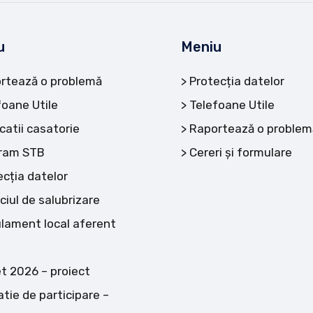
u
Meniu
rtează o problemă
Protecția datelor
foane Utile
Telefoane Utile
catii casatorie
Raportează o problem
ram STB
Cereri și formulare
ecția datelor
ciul de salubrizare
lament local aferent
t 2026 – proiect
atie de participare –