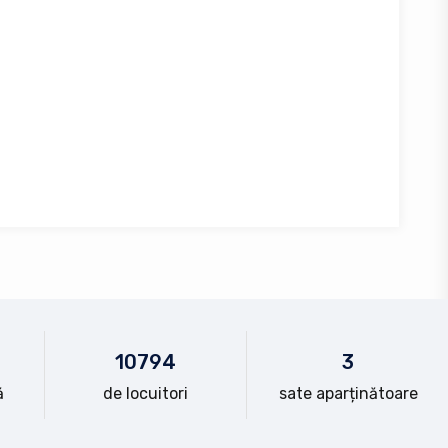
10
794
3
ă
de locuitori
sate aparținătoare