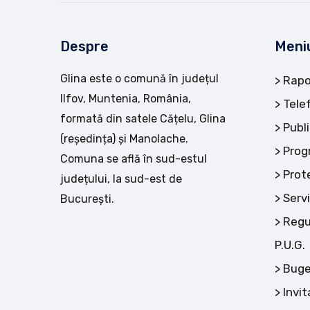
Despre
Meni
Glina este o comună în județul
Rapo
Ilfov, Muntenia, România,
Tele
formată din satele Cățelu, Glina
Publi
(reședința) și Manolache.
Prog
Comuna se află în sud-estul
Prot
județului, la sud-est de
Servi
București.
Regu
P.U.G.
Buge
Invit