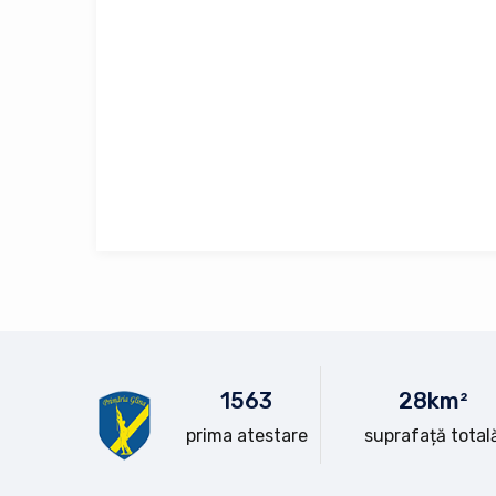
15
63
28
km²
prima atestare
suprafață total