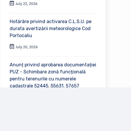
July 22, 2026
Hotărâre privind activarea C.L.S.U. pe
durata avertizării meteorologice Cod
Portocaliu
July 20, 2026
Anunț privind aprobarea documentației
PUZ - Schimbare zonă funcțională
pentru terenurile cu numerele
cadastrale 52445, 55631, 57657
July 2, 2026
Vezi toate anunțurile