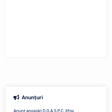
Anunțuri
Anunț angajări D.G.A.S.P.C. Ilfov