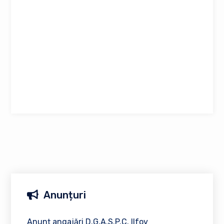
Anunțuri
Anunț angajări D.G.A.S.P.C. Ilfov