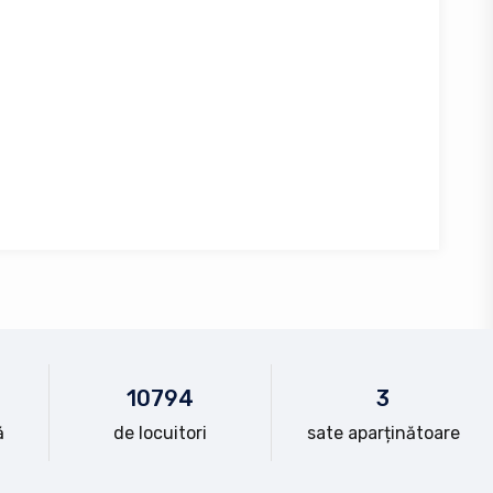
10
794
3
ă
de locuitori
sate aparținătoare