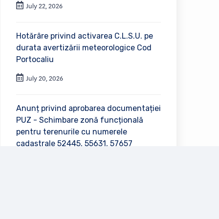
July 22, 2026
Hotărâre privind activarea C.L.S.U. pe
durata avertizării meteorologice Cod
Portocaliu
July 20, 2026
Anunț privind aprobarea documentației
PUZ - Schimbare zonă funcțională
pentru terenurile cu numerele
cadastrale 52445, 55631, 57657
July 2, 2026
Vezi toate anunțurile