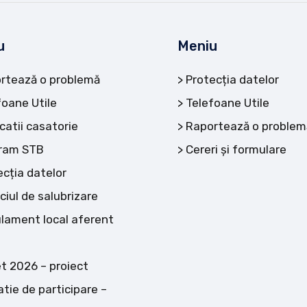
u
Meniu
rtează o problemă
Protecția datelor
foane Utile
Telefoane Utile
catii casatorie
Raportează o problem
ram STB
Cereri și formulare
ecția datelor
ciul de salubrizare
lament local aferent
t 2026 – proiect
atie de participare –