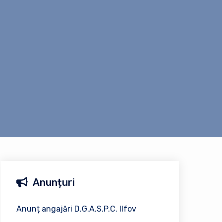
Anunțuri
Anunț angajări D.G.A.S.P.C. Ilfov