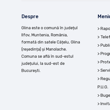
Despre
Meni
Glina este o comună în județul
Rapo
Ilfov, Muntenia, România,
Tele
formată din satele Cățelu, Glina
Publi
(reședința) și Manolache.
Prog
Comuna se află în sud-estul
Prot
județului, la sud-est de
Servi
București.
Regu
P.U.G.
Buge
Invit