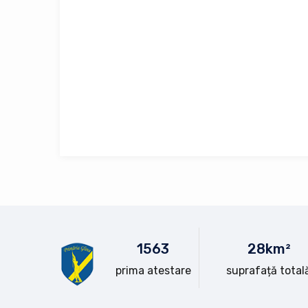
15
63
28
km²
prima atestare
suprafață total