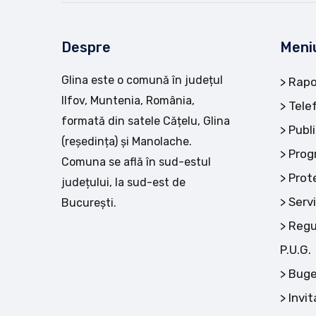
Despre
Meni
Glina este o comună în județul
Rapo
Ilfov, Muntenia, România,
Tele
formată din satele Cățelu, Glina
Publi
(reședința) și Manolache.
Prog
Comuna se află în sud-estul
Prot
județului, la sud-est de
Servi
București.
Regu
P.U.G.
Buge
Invit