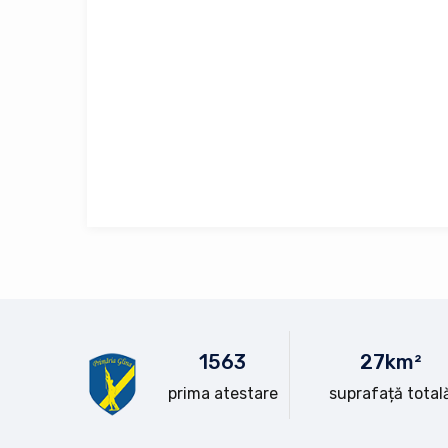
15
63
28
km²
prima atestare
suprafață total