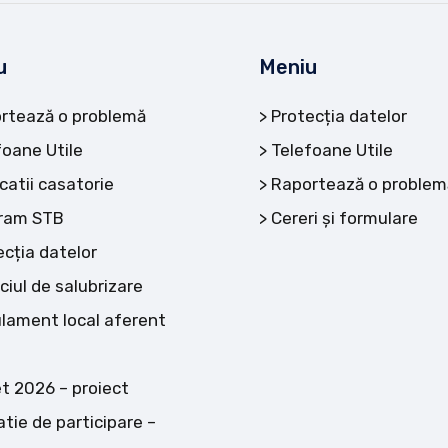
u
Meniu
rtează o problemă
Protecția datelor
foane Utile
Telefoane Utile
catii casatorie
Raportează o problem
ram STB
Cereri și formulare
ecția datelor
ciul de salubrizare
lament local aferent
t 2026 – proiect
atie de participare –