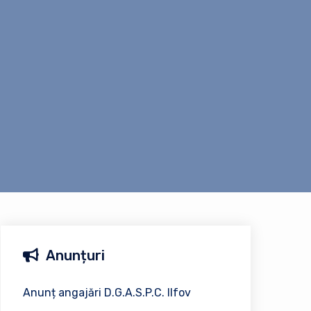
Anunțuri
Anunț angajări D.G.A.S.P.C. Ilfov