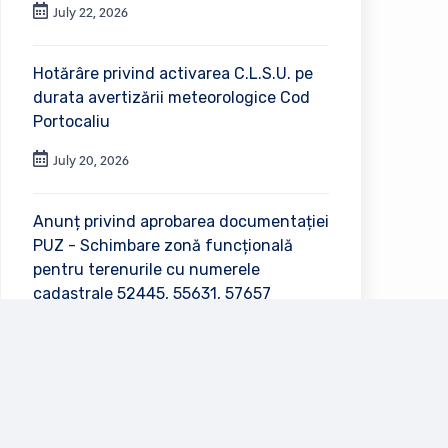
July 22, 2026
Hotărâre privind activarea C.L.S.U. pe
durata avertizării meteorologice Cod
Portocaliu
July 20, 2026
Anunț privind aprobarea documentației
PUZ - Schimbare zonă funcțională
pentru terenurile cu numerele
cadastrale 52445, 55631, 57657
July 2, 2026
Vezi toate anunțurile