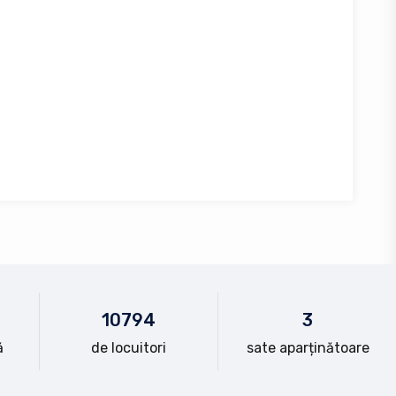
10
794
3
ă
de locuitori
sate aparținătoare