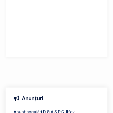
Anunțuri
Anunț angajări D.G.A.S.P.C. Ilfov