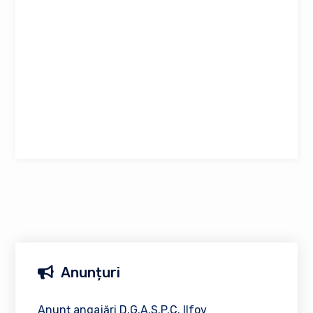
Anunțuri
Anunț angajări D.G.A.S.P.C. Ilfov