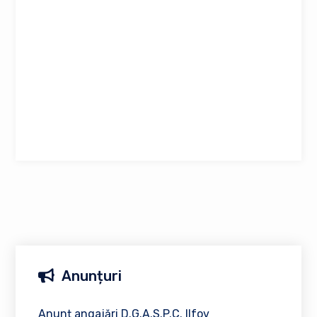
Anunțuri
Anunț angajări D.G.A.S.P.C. Ilfov