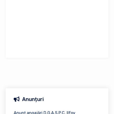
Anunțuri
Anunț angajări D.G.A.S.P.C. Ilfov