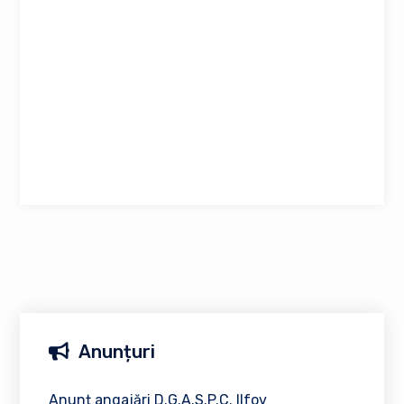
Anunțuri
Anunț angajări D.G.A.S.P.C. Ilfov