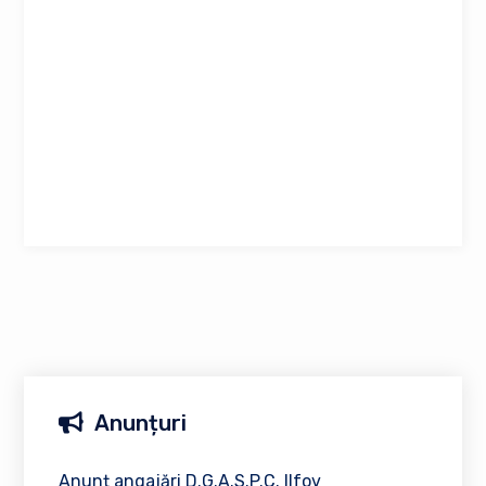
Anunțuri
Anunț angajări D.G.A.S.P.C. Ilfov