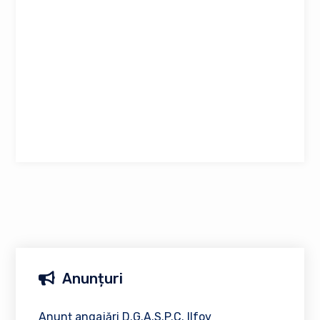
Anunțuri
Anunț angajări D.G.A.S.P.C. Ilfov