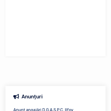
Anunțuri
Anunț angajări D.G.A.S.P.C. Ilfov