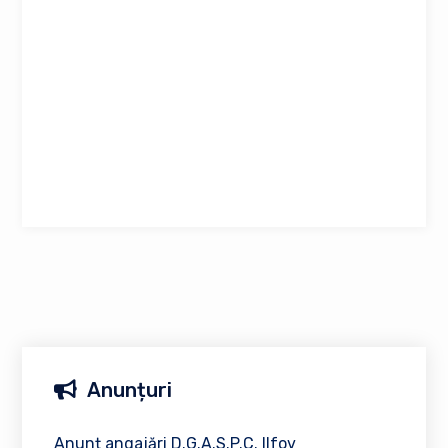
Anunțuri
Anunț angajări D.G.A.S.P.C. Ilfov