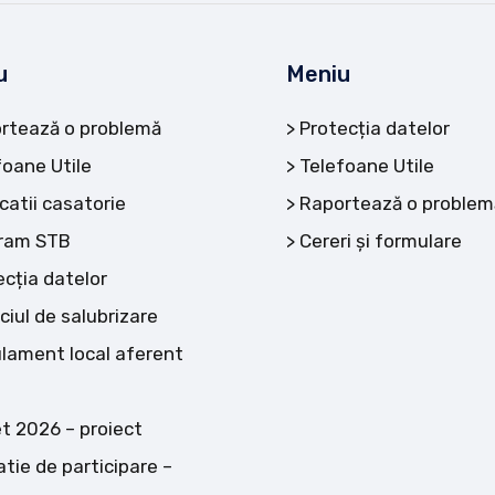
u
Meniu
rtează o problemă
Protecția datelor
foane Utile
Telefoane Utile
catii casatorie
Raportează o problem
ram STB
Cereri și formulare
ecția datelor
ciul de salubrizare
lament local aferent
t 2026 – proiect
atie de participare –