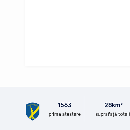
15
63
28
km²
prima atestare
suprafață total