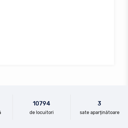
10
794
3
ă
de locuitori
sate aparținătoare