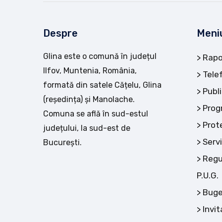
Despre
Meni
Glina este o comună în județul
Rapo
Ilfov, Muntenia, România,
Tele
formată din satele Cățelu, Glina
Publi
(reședința) și Manolache.
Prog
Comuna se află în sud-estul
Prot
județului, la sud-est de
Servi
București.
Regu
P.U.G.
Buge
Invit