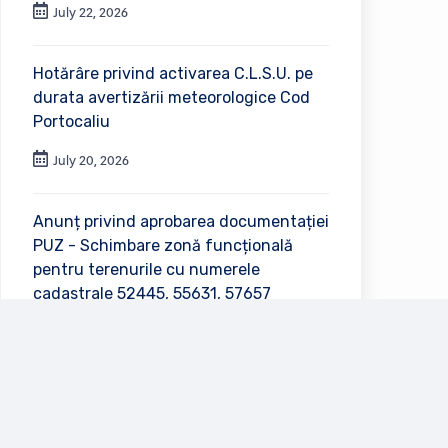
July 22, 2026
Hotărâre privind activarea C.L.S.U. pe
durata avertizării meteorologice Cod
Portocaliu
July 20, 2026
Anunț privind aprobarea documentației
PUZ - Schimbare zonă funcțională
pentru terenurile cu numerele
cadastrale 52445, 55631, 57657
July 2, 2026
Vezi toate anunțurile