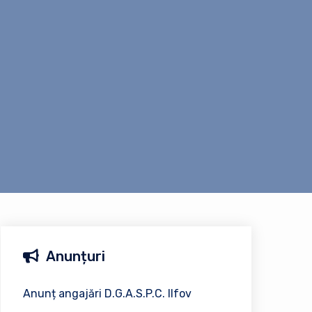
Anunțuri
Anunț angajări D.G.A.S.P.C. Ilfov